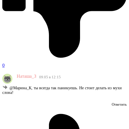
0
Наташа_З
09.05 в 12:15
@Марина_К, ты всегда так паникуешь. Не стоит делать из мухи
слона!
Ответить