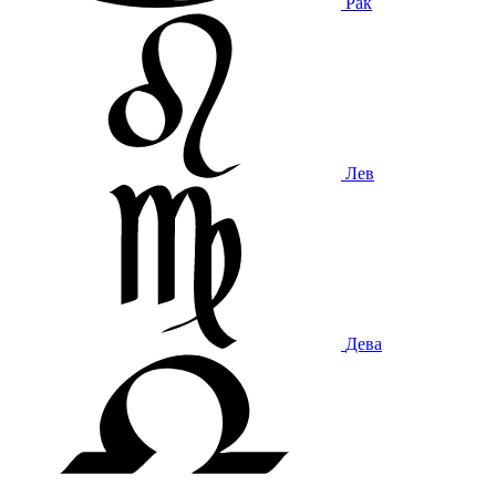
Рак
Лев
Дева