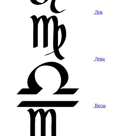
Лев
Дева
Весы