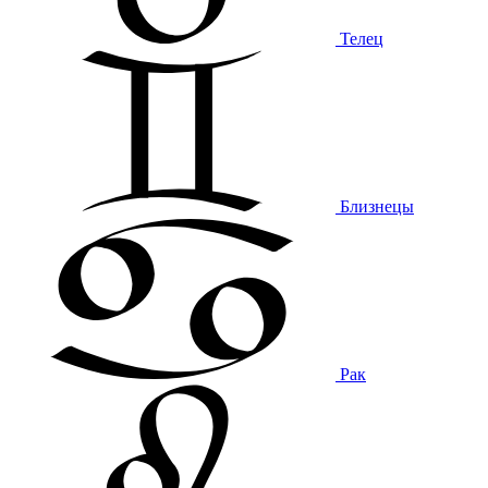
Телец
Близнецы
Рак