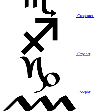
Скорпион
Стрелец
Козерог