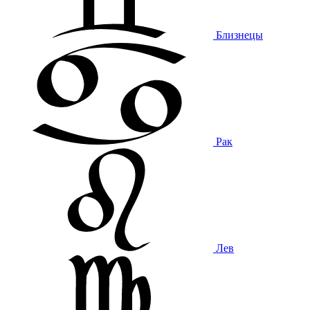
Близнецы
Рак
Лев