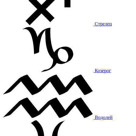
Стрелец
Козерог
Водолей