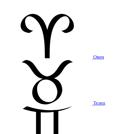
Овен
Телец