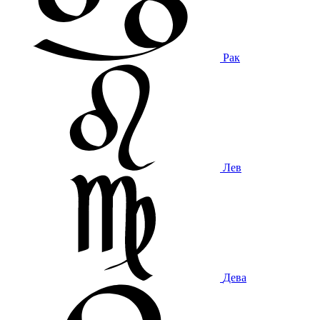
Рак
Лев
Дева