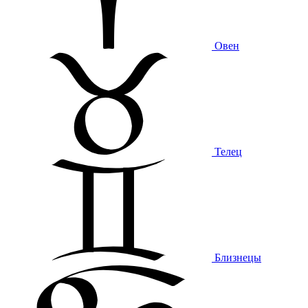
Овен
Телец
Близнецы