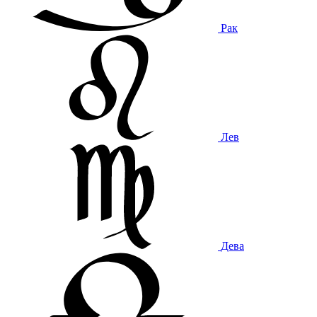
Рак
Лев
Дева