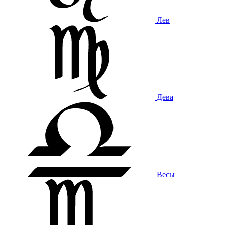
Лев
Дева
Весы