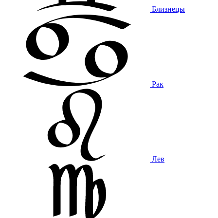
Близнецы
Рак
Лев