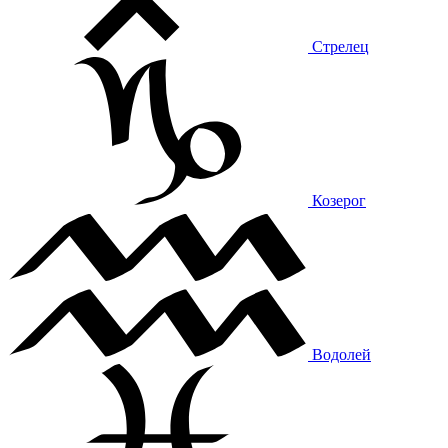
Стрелец
Козерог
Водолей