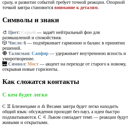
сразу, и развитие событий требует точной реакции. Опорной
точкой завтра становится
внимание к деталям
.
Символы и знаки
🎨
Цвет
:
Серый
— задаёт нейтральный фон для
размышлений и спокойствия.
🎲
Число
:
6
— подчёркивает гармонию и баланс в принятии
решений.
🧿
Талисман
:
Сапфир
— удерживает внутреннюю ясность и
умиротворение.
🌉
Символ
:
Мост
— акцент на переходе от старого к новому,
открывая новые горизонты.
Как сложатся контакты
С кем будет легко
С ♊️ Близнецами и ♎️ Весами завтра будет легко находить
общий язык: обсуждения проходят без пауз, а идеи быстро
подхватываются. С ♌️ Львом совпадает темп — реакции будут
живыми и открытыми.