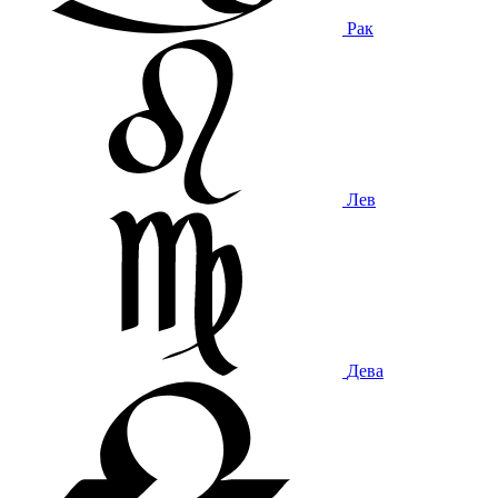
Рак
Лев
Дева