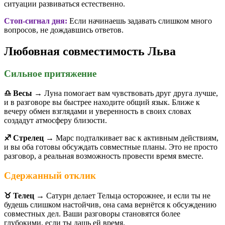
ситуации развиваться естественно.
Стоп-сигнал дня:
Если начинаешь задавать слишком много
вопросов, не дождавшись ответов.
Любовная совместимость Льва
Сильное притяжение
♎️ Весы
→ Луна помогает вам чувствовать друг друга лучше,
и в разговоре вы быстрее находите общий язык. Ближе к
вечеру обмен взглядами и уверенность в своих словах
создадут атмосферу близости.
♐️ Стрелец
→ Марс подталкивает вас к активным действиям,
и вы оба готовы обсуждать совместные планы. Это не просто
разговор, а реальная возможность провести время вместе.
Сдержанный отклик
♉️ Телец
→ Сатурн делает Тельца осторожнее, и если ты не
будешь слишком настойчив, она сама вернётся к обсуждению
совместных дел. Ваши разговоры становятся более
глубокими, если ты дашь ей время.