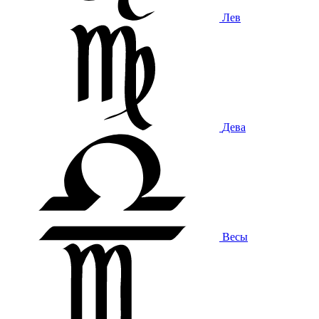
Лев
Дева
Весы