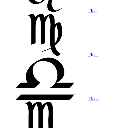
Лев
Дева
Весы