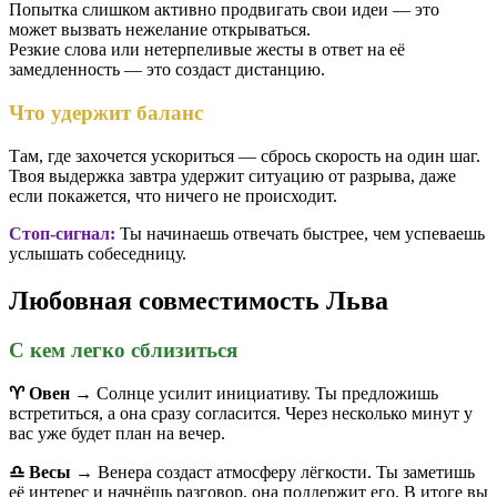
Попытка слишком активно продвигать свои идеи — это
может вызвать нежелание открываться.
Резкие слова или нетерпеливые жесты в ответ на её
замедленность — это создаст дистанцию.
Что удержит баланс
Там, где захочется ускориться — сбрось скорость на один шаг.
Твоя выдержка завтра удержит ситуацию от разрыва, даже
если покажется, что ничего не происходит.
Стоп-сигнал:
Ты начинаешь отвечать быстрее, чем успеваешь
услышать собеседницу.
Любовная совместимость Льва
С кем легко сблизиться
♈️ Овен
→ Солнце усилит инициативу. Ты предложишь
встретиться, а она сразу согласится. Через несколько минут у
вас уже будет план на вечер.
♎️ Весы
→ Венера создаст атмосферу лёгкости. Ты заметишь
её интерес и начнёшь разговор, она поддержит его. В итоге вы