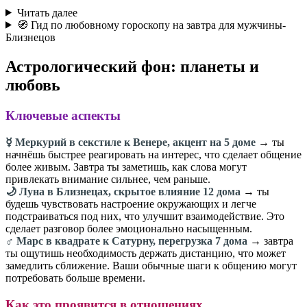
Читать далее
🧭 Гид по любовному гороскопу на завтра для мужчины-
Близнецов
Астрологический фон: планеты и
любовь
Ключевые аспекты
☿️ Меркурий в секстиле к Венере, акцент на 5 доме
→ ты
начнёшь быстрее реагировать на интерес, что сделает общение
более живым. Завтра ты заметишь, как слова могут
привлекать внимание сильнее, чем раньше.
🌙 Луна в Близнецах, скрытое влияние 12 дома
→ ты
будешь чувствовать настроение окружающих и легче
подстраиваться под них, что улучшит взаимодействие. Это
сделает разговор более эмоционально насыщенным.
♂️ Марс в квадрате к Сатурну, перегрузка 7 дома
→ завтра
ты ощутишь необходимость держать дистанцию, что может
замедлить сближение. Ваши обычные шаги к общению могут
потребовать больше времени.
Как это проявится в отношениях