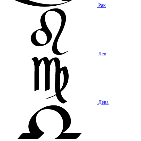
Рак
Лев
Дева