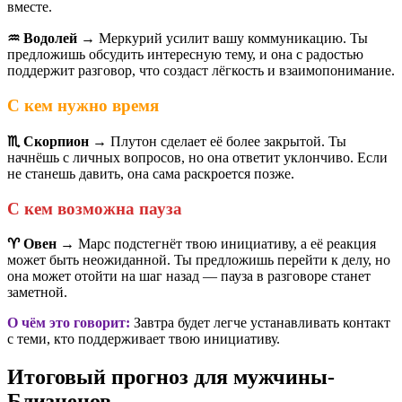
вместе.
♒️ Водолей
→ Меркурий усилит вашу коммуникацию. Ты
предложишь обсудить интересную тему, и она с радостью
поддержит разговор, что создаст лёгкость и взаимопонимание.
С кем нужно время
♏️ Скорпион
→ Плутон сделает её более закрытой. Ты
начнёшь с личных вопросов, но она ответит уклончиво. Если
не станешь давить, она сама раскроется позже.
С кем возможна пауза
♈️ Овен
→ Марс подстегнёт твою инициативу, а её реакция
может быть неожиданной. Ты предложишь перейти к делу, но
она может отойти на шаг назад — пауза в разговоре станет
заметной.
О чём это говорит:
Завтра будет легче устанавливать контакт
с теми, кто поддерживает твою инициативу.
Итоговый прогноз для мужчины-
Близнецов