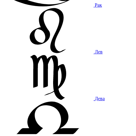
Рак
Лев
Дева