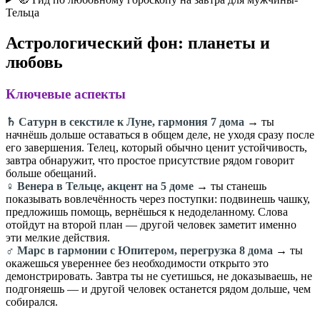
Тельца
Астрологический фон: планеты и
любовь
Ключевые аспекты
♄ Сатурн в секстиле к Луне, гармония 7 дома
→ ты
начнёшь дольше оставаться в общем деле, не уходя сразу после
его завершения. Телец, который обычно ценит устойчивость,
завтра обнаружит, что простое присутствие рядом говорит
больше обещаний.
♀️ Венера в Тельце, акцент на 5 доме
→ ты станешь
показывать вовлечённость через поступки: подвинешь чашку,
предложишь помощь, вернёшься к недоделанному. Слова
отойдут на второй план — другой человек заметит именно
эти мелкие действия.
♂️ Марс в гармонии с Юпитером, перегрузка 8 дома
→ ты
окажешься увереннее без необходимости открыто это
демонстрировать. Завтра ты не суетишься, не доказываешь, не
подгоняешь — и другой человек останется рядом дольше, чем
собирался.