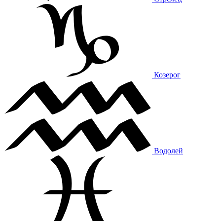
Козерог
Водолей