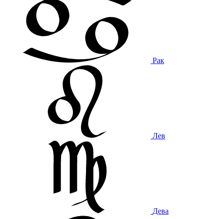
Рак
Лев
Дева