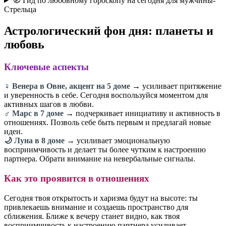
🧭 Гид по любовному гороскопу на сегодня для мужчины-
Стрельца
Астрологический фон дня: планеты и
любовь
Ключевые аспекты
♀️ Венера в Овне, акцент на 5 доме
→ усиливает притяжение
и уверенность в себе. Сегодня воспользуйся моментом для
активных шагов в любви.
♂️ Марс в 7 доме
→ подчеркивает инициативу и активность в
отношениях. Позволь себе быть первым и предлагай новые
идеи.
🌙 Луна в 8 доме
→ усиливает эмоциональную
восприимчивость и делает ты более чутким к настроению
партнера. Обрати внимание на невербальные сигналы.
Как это проявится в отношениях
Сегодня твоя открытость и харизма будут на высоте: ты
привлекаешь внимание и создаешь пространство для
сближения. Ближе к вечеру станет видно, как твоя
восприимчивость к настроению партнера усиливает