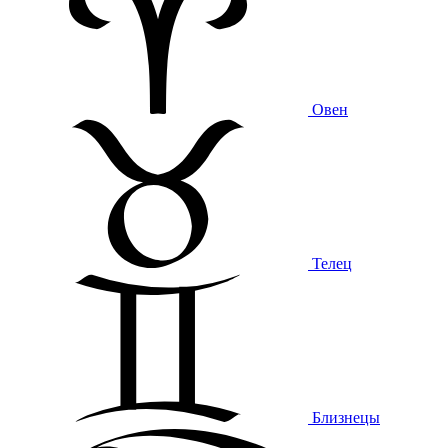
Овен
Телец
Близнецы