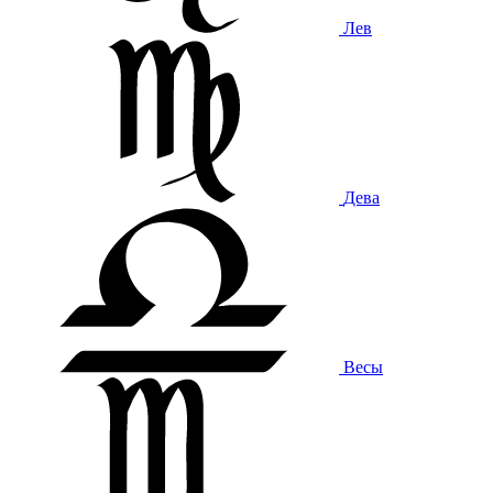
Лев
Дева
Весы