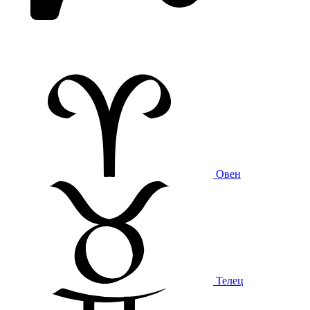
Овен
Телец