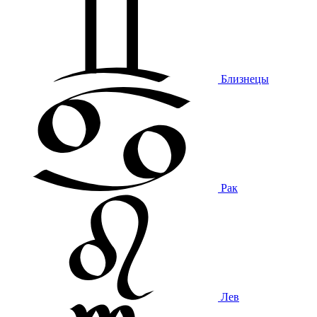
Близнецы
Рак
Лев