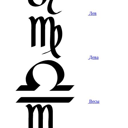
Лев
Дева
Весы