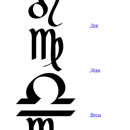
Лев
Дева
Весы