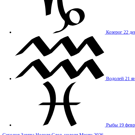
Козерог
22 де
Водолей
21 я
Рыбы
19 февр
Сегодня
Завтра
Неделя
След. неделя
Месяц
2026