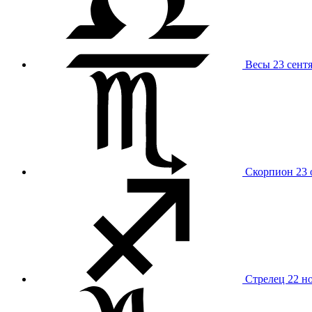
Весы
23 сент
Скорпион
23 
Стрелец
22 н