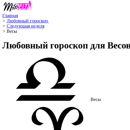
Главная
>
Любовный гороскоп ️
>
Следующая неделя
>
Весы ️
Любовный гороскоп для Весо
Весы