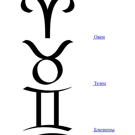
Овен
Телец
Близнецы