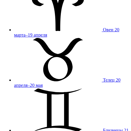
Овен
20
марта–19 апреля
Телец
20
апреля–20 мая
Близнецы
21