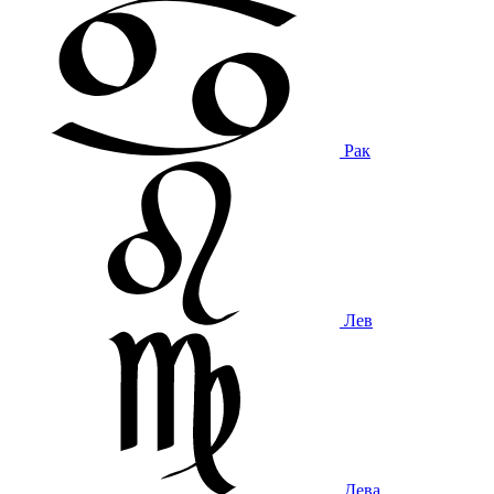
Рак
Лев
Дева