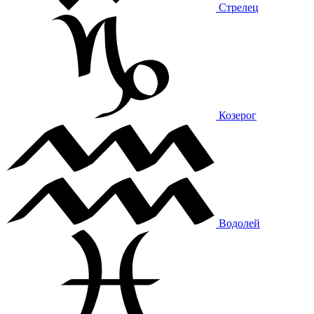
Стрелец
Козерог
Водолей