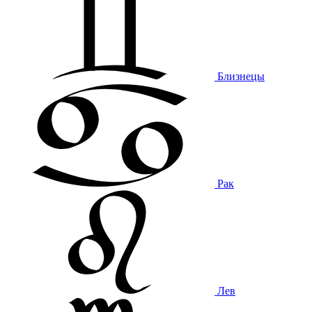
Близнецы
Рак
Лев