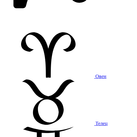
Овен
Телец