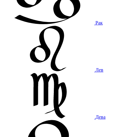
Рак
Лев
Дева