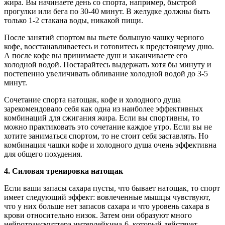
жира. Вы начинаете день со спорта, например, быстрой
прогулки или бега по 30-40 минут. В желудке должны быть
только 1-2 стакана воды, никакой пищи.
После занятий спортом вы пьете большую чашку черного
кофе, восстанавливаетесь и готовитесь к предстоящему дню.
А после кофе вы принимаете душ и заканчиваете его
холодной водой. Постарайтесь выдержать хотя бы минуту и
постепенно увеличивать обливание холодной водой до 3-5
минут.
Сочетание спорта натощак, кофе и холодного душа
зарекомендовало себя как одна из наиболее эффективных
комбинаций для сжигания жира. Если вы спортивны, то
можно практиковать это сочетание каждое утро. Если вы не
хотите заниматься спортом, то не стоит себя заставлять. Но
комбинация чашки кофе и холодного душа очень эффективна
для общего похудения.
4.
Силовая тренировка натощак
Если ваши запасы сахара пусты, что бывает натощак, то спорт
имеет следующий эффект: вовлеченные мышцы чувствуют,
что у них больше нет запасов сахара и что уровень сахара в
крови относительно низок. Затем они образуют много
нейротрансмиттера интерлейкина-6, который действует