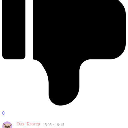
0
Оля_Блогер
15.05 в 19:15