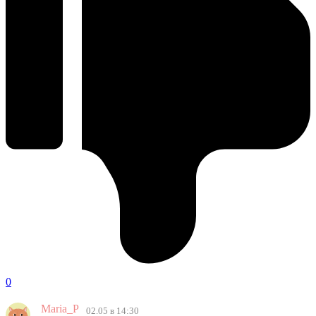
0
Maria_P
02.05 в 14:30