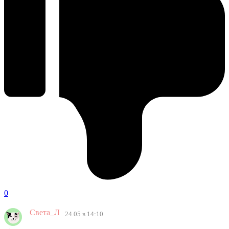
0
Света_Л
24.05 в 14:10