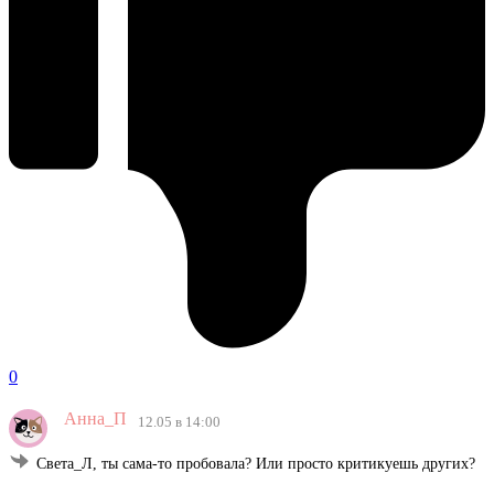
0
Анна_П
12.05 в 14:00
Света_Л, ты сама-то пробовала? Или просто критикуешь других?