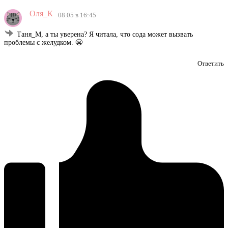
Оля_К
08.05 в 16:45
Таня_М, а ты уверена? Я читала, что сода может вызвать
проблемы с желудком. 😬
Ответить