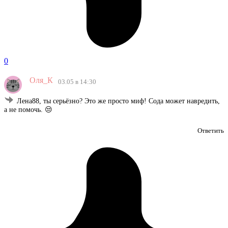
0
Оля_К
03.05 в 14:30
Лена88, ты серьёзно? Это же просто миф! Сода может навредить,
а не помочь. 😒
Ответить