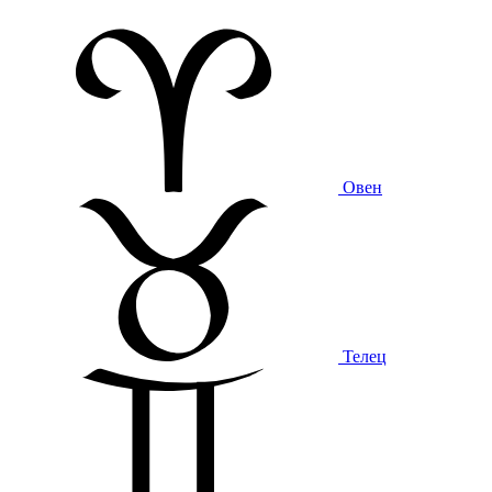
Овен
Телец