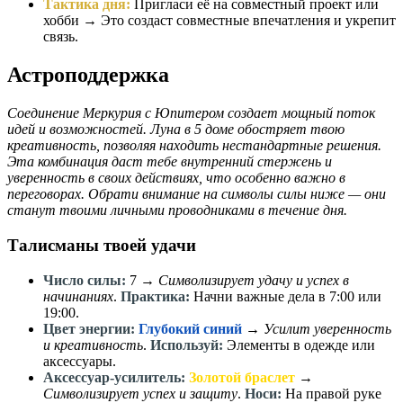
Тактика дня:
Пригласи её на совместный проект или
хобби → Это создаст совместные впечатления и укрепит
связь.
Астроподдержка
Соединение Меркурия с Юпитером создает мощный поток
идей и возможностей. Луна в 5 доме обостряет твою
креативность, позволяя находить нестандартные решения.
Эта комбинация даст тебе внутренний стержень и
уверенность в своих действиях, что особенно важно в
переговорах. Обрати внимание на символы силы ниже — они
станут твоими личными проводниками в течение дня.
Талисманы твоей удачи
Число силы:
7
→
Символизирует удачу и успех в
начинаниях
.
Практика:
Начни важные дела в 7:00 или
19:00.
Цвет энергии:
Глубокий синий
→
Усилит уверенность
и креативность
.
Используй:
Элементы в одежде или
аксессуары.
Аксессуар-усилитель:
Золотой браслет
→
Символизирует успех и защиту
.
Носи:
На правой руке