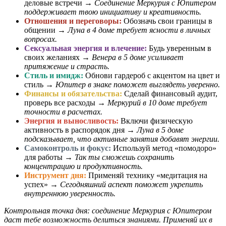
деловые встречи →
Соединение Меркурия с Юпитером
поддерживает твою инициативу и креативность.
Отношения и переговоры:
Обозначь свои границы в
общении →
Луна в 4 доме требует ясности в личных
вопросах.
Сексуальная энергия и влечение:
Будь уверенным в
своих желаниях →
Венера в 5 доме усиливает
притяжение и страсть.
Стиль и имидж:
Обнови гардероб с акцентом на цвет и
стиль →
Юпитер в знаке поможет выглядеть уверенно.
Финансы и обязательства:
Сделай финансовый аудит,
проверь все расходы →
Меркурий в 10 доме требует
точности в расчетах.
Энергия и выносливость:
Включи физическую
активность в распорядок дня →
Луна в 5 доме
подсказывает, что активные занятия добавят энергии.
Самоконтроль и фокус:
Используй метод «помодоро»
для работы →
Так ты сможешь сохранить
концентрацию и продуктивность.
Инструмент дня:
Применяй технику «медитация на
успех» →
Сегодняшний аспект поможет укрепить
внутреннюю уверенность.
Контрольная точка дня: соединение Меркурия с Юпитером
даст тебе возможность делиться знаниями. Применяй их в