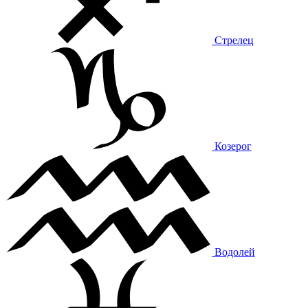
Стрелец
Козерог
Водолей