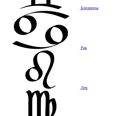
Близнецы
Рак
Лев