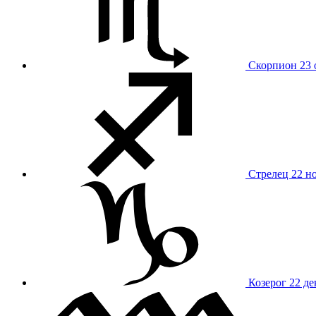
Скорпион
23 
Стрелец
22 н
Козерог
22 де