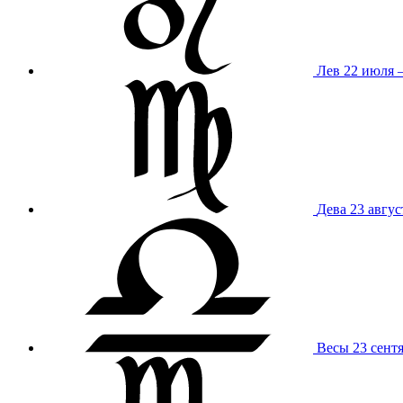
Лев
22 июля –
Дева
23 авгус
Весы
23 сент