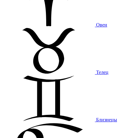
Овен
Телец
Близнецы