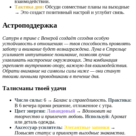
взаимодействии.
Тактика дня:
Обсуди совместные планы на выходные
→ Это создаст позитивный настрой и углубит связь.
Астроподдержка
Сатурн в трине с Венерой создаёт сегодня особую
устойчивость в отношениях — твоя способность проявлять
заботу и внимание будет вознаграждена. Луна в Стрельце
усиливает интуитивное понимание, позволяя лучше
улавливать настроение окружающих. Эта комбинация
укрепляет внутреннюю опору, важную для взаимодействия.
Обрати внимание на символы силы ниже — они станут
твоими личными проводниками в течение дня.
Талисманы твоей удачи
Число силы:
6
→
Баланс и справедливость
.
Практика:
В 6 вечера прими решение, отложенное с утра.
Цвет энергии:
Лавандовый
→
Вдохновит на
творчество и привлечет любовь
.
Используй:
Аромат
или деталь одежды.
Аксессуар-усилитель:
Элегантные запонки
→
Повысят статус и привлекут выгодные знакомства
.