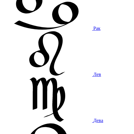
Рак
Лев
Дева