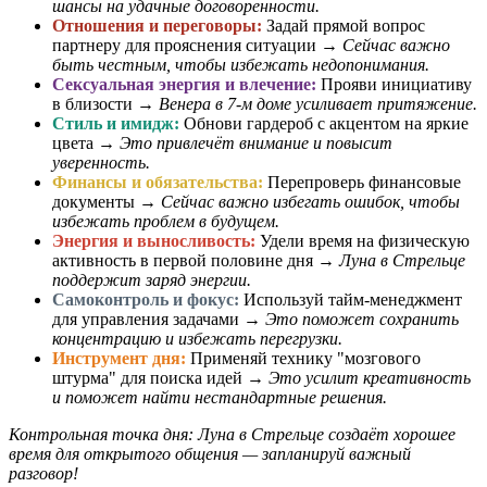
шансы на удачные договоренности.
Отношения и переговоры:
Задай прямой вопрос
партнеру для прояснения ситуации →
Сейчас важно
быть честным, чтобы избежать недопонимания.
Сексуальная энергия и влечение:
Прояви инициативу
в близости →
Венера в 7-м доме усиливает притяжение.
Стиль и имидж:
Обнови гардероб с акцентом на яркие
цвета →
Это привлечёт внимание и повысит
уверенность.
Финансы и обязательства:
Перепроверь финансовые
документы →
Сейчас важно избегать ошибок, чтобы
избежать проблем в будущем.
Энергия и выносливость:
Удели время на физическую
активность в первой половине дня →
Луна в Стрельце
поддержит заряд энергии.
Самоконтроль и фокус:
Используй тайм-менеджмент
для управления задачами →
Это поможет сохранить
концентрацию и избежать перегрузки.
Инструмент дня:
Применяй технику "мозгового
штурма" для поиска идей →
Это усилит креативность
и поможет найти нестандартные решения.
Контрольная точка дня: Луна в Стрельце создаёт хорошее
время для открытого общения — запланируй важный
разговор!