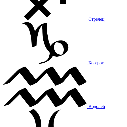
Стрелец
Козерог
Водолей