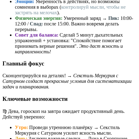
Эмоции:
Уверенность в действиях, но возможны
сомнения в выборах (
контролируй мысли, чтобы не
застрять на мелочах
).
Физическая энергия:
Умеренный заряд →
Пик:
10:00-
12:00 /
Спад:
после 15:00. Важно вовремя делать
перерывы.
Совет для баланса:
Сделай 5 минут дыхательных
упражнений + установка: "Спокойствие помогает
принимать верные решения".
Это даст ясность и
направленность!
Главный фокус
Сконцентрируйся на деталях! →
Секстиль Меркурия с
Сатурном создаст прекрасные условия для систематизации
задач и планирования.
Ключевые возможности
♍️ Дева, гороскоп на завтра ожидает продуктивный день.
Действуй уверенно:
Утро:
Проведи утреннюю планёрку → Секстиль
Меркурия с Сатурном усилит ясность мысли.
День:
Заключи важные сделки → Луна в Скорпионе