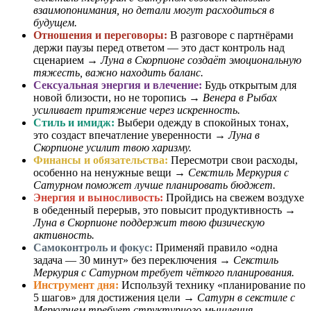
взаимопонимания, но детали могут расходиться в
будущем.
Отношения и переговоры:
В разговоре с партнёрами
держи паузы перед ответом — это даст контроль над
сценарием →
Луна в Скорпионе создаёт эмоциональную
тяжесть, важно находить баланс.
Сексуальная энергия и влечение:
Будь открытым для
новой близости, но не торопись →
Венера в Рыбах
усиливает притяжение через искренность.
Стиль и имидж:
Выбери одежду в спокойных тонах,
это создаст впечатление уверенности →
Луна в
Скорпионе усилит твою харизму.
Финансы и обязательства:
Пересмотри свои расходы,
особенно на ненужные вещи →
Секстиль Меркурия с
Сатурном поможет лучше планировать бюджет.
Энергия и выносливость:
Пройдись на свежем воздухе
в обеденный перерыв, это повысит продуктивность →
Луна в Скорпионе поддержит твою физическую
активность.
Самоконтроль и фокус:
Применяй правило «одна
задача — 30 минут» без переключения →
Секстиль
Меркурия с Сатурном требует чёткого планирования.
Инструмент дня:
Используй технику «планирование по
5 шагов» для достижения цели →
Сатурн в секстиле с
Меркурием требует структурного мышления.