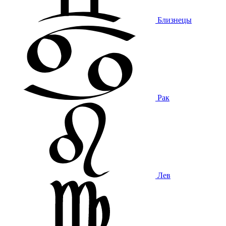
Близнецы
Рак
Лев