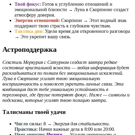
Твой фокус:
Готов к углублению отношений и
эмоциональной близости → Луна в Скорпионе создаст
атмосферу доверия.
Энергия отношений:
Скорпион → Этот водный знак
поддержит твою страсть к глубоким чувствам.
Тактика дня:
Удели время для откровенного разговора
→ Это укрепит вашу связь.
Астроподдержка
Секстиль Меркурия с Сатурном создаст завтра редкое
состояние кристальной ясности — любая информация будет
раскладываться по полкам без эмоциональных искажений.
Луна в Скорпионе усилит твою эмоциональную
восприимчивость и поможет укрепить личные связи. Эта
комбинация даст тебе уникальную устойчивость в
переговорах, где другие потеряют фокус. Ниже — символы и
подсказки, которые усилят твою позицию завтра.
Талисманы твоей удачи
Число силы:
8
→
Энергия для стабильности
.
Практика:
Начни важные дела в 8:00 или 20:00.
Цвет энергии:
Индиго
→
Усилит уверенность и