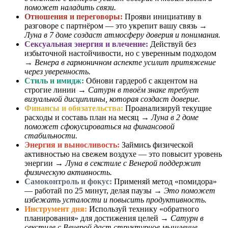
поможет наладить связи.
Отношения и переговоры:
Прояви инициативу в
разговоре с партнёром — это укрепит вашу связь →
Луна в 7 доме создаст атмосферу доверия и понимания.
Сексуальная энергия и влечение:
Действуй без
избыточной настойчивости, но с уверенным подходом
→
Венера в гармоничном аспекте усилит притяжение
через уверенность.
Стиль и имидж:
Обнови гардероб с акцентом на
строгие линии →
Сатурн в твоём знаке требует
визуальной дисциплины, которая создаст доверие.
Финансы и обязательства:
Проанализируй текущие
расходы и составь план на месяц →
Луна в 2 доме
поможет сфокусироваться на финансовой
стабильности.
Энергия и выносливость:
Займись физической
активностью на свежем воздухе — это повысит уровень
энергии →
Луна в секстиле с Венерой поддержит
физическую активность.
Самоконтроль и фокус:
Применяй метод «помидора»
— работай по 25 минут, делая паузы →
Это поможет
избежать усталости и повысить продуктивность.
Инструмент дня:
Используй технику «обратного
планирования» для достижения целей →
Сатурн в
секстиле с Венерой даст структурное мышление,