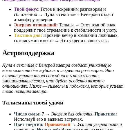
Твой фокус:
Готов к искренним разговорам и
сближению → Луна в секстиле с Венерой создаст
атмосферу доверия.
Энергия отношений:
Тельцы → Этот земной знак
поддержит твоё стремление к стабильности и уюту.
Тактика дня:
Проведи вечер в компании любимых,
готовя ужин вместе → Это укрепит ваши узлы.
Астроподдержка
Луна в секстиле с Венерой завтра создаст уникальную
возможность для глубоких и искренних разговоров. Это
влияние усилит твою способность налаживать
эмоциональные связи, что будет особенно важно в
отношениях. Ниже — символы и подсказки, которые усилят
твою позицию завтра.
Талисманы твоей удачи
Число силы:
7
→
Энергия для общения
.
Практика:
Используй его в важных встречах.
Цвет энергии:
Оранжевый
→
Усилит уверенность и
оптимизм
.
Используй:
В одежде или аксессуарах.