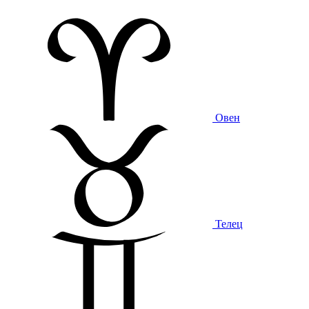
Овен
Телец