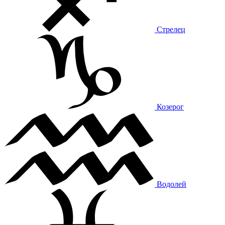
Стрелец
Козерог
Водолей