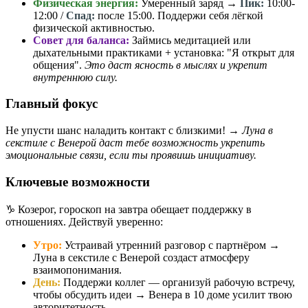
Физическая энергия:
Умеренный заряд →
Пик:
10:00-
12:00 /
Спад:
после 15:00. Поддержи себя лёгкой
физической активностью.
Совет для баланса:
Займись медитацией или
дыхательными практиками + установка: "Я открыт для
общения".
Это даст ясность в мыслях и укрепит
внутреннюю силу.
Главный фокус
Не упусти шанс наладить контакт с близкими! →
Луна в
секстиле с Венерой даст тебе возможность укрепить
эмоциональные связи, если ты проявишь инициативу.
Ключевые возможности
♑️ Козерог, гороскоп на завтра обещает поддержку в
отношениях. Действуй уверенно:
Утро:
Устраивай утренний разговор с партнёром →
Луна в секстиле с Венерой создаст атмосферу
взаимопонимания.
День:
Поддержи коллег — организуй рабочую встречу,
чтобы обсудить идеи → Венера в 10 доме усилит твою
авторитетность.