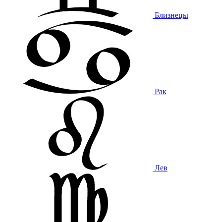
Близнецы
Рак
Лев