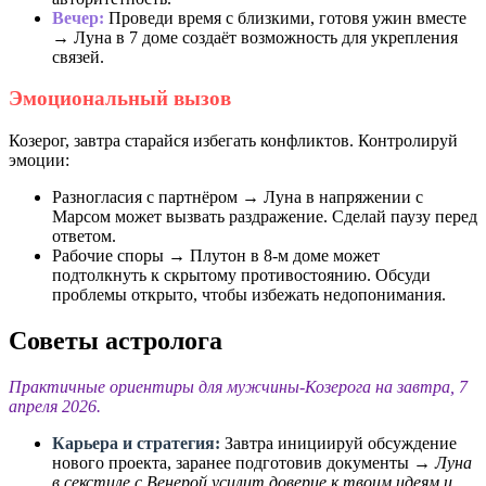
Вечер:
Проведи время с близкими, готовя ужин вместе
→ Луна в 7 доме создаёт возможность для укрепления
связей.
Эмоциональный вызов
Козерог, завтра старайся избегать конфликтов. Контролируй
эмоции:
Разногласия с партнёром → Луна в напряжении с
Марсом может вызвать раздражение. Сделай паузу перед
ответом.
Рабочие споры → Плутон в 8-м доме может
подтолкнуть к скрытому противостоянию. Обсуди
проблемы открыто, чтобы избежать недопонимания.
Советы астролога
Практичные ориентиры для мужчины-Козерога на завтра, 7
апреля 2026.
Карьера и стратегия:
Завтра инициируй обсуждение
нового проекта, заранее подготовив документы →
Луна
в секстиле с Венерой усилит доверие к твоим идеям и