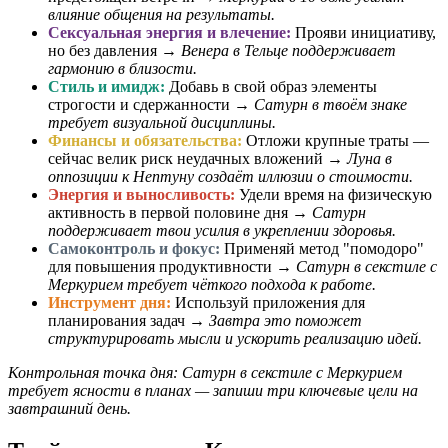
влияние общения на результаты.
Сексуальная энергия и влечение:
Прояви инициативу,
но без давления →
Венера в Тельце поддерживает
гармонию в близости.
Стиль и имидж:
Добавь в свой образ элементы
строгости и сдержанности →
Сатурн в твоём знаке
требует визуальной дисциплины.
Финансы и обязательства:
Отложи крупные траты —
сейчас велик риск неудачных вложений →
Луна в
оппозиции к Нептуну создаёт иллюзии о стоимости.
Энергия и выносливость:
Удели время на физическую
активность в первой половине дня →
Сатурн
поддерживает твои усилия в укреплении здоровья.
Самоконтроль и фокус:
Применяй метод "помодоро"
для повышения продуктивности →
Сатурн в секстиле с
Меркурием требует чёткого подхода к работе.
Инструмент дня:
Используй приложения для
планирования задач →
Завтра это поможет
структурировать мысли и ускорить реализацию идей.
Контрольная точка дня: Сатурн в секстиле с Меркурием
требует ясности в планах — запиши три ключевые цели на
завтрашний день.