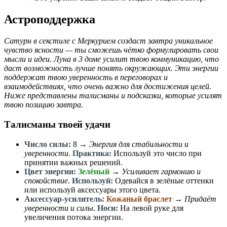
Астроподдержка
Сатурн в секстиле с Меркурием создаст завтра уникальное
чувство ясности — ты сможешь чётко формулировать свои
мысли и идеи. Луна в 3 доме усилит твою коммуникацию, что
даст возможность лучше понять окружающих. Эти энергии
поддержат твою уверенность в переговорах и
взаимодействиях, что очень важно для достижения целей.
Ниже представлены талисманы и подсказки, которые усилят
твою позицию завтра.
Талисманы твоей удачи
Число силы:
8
→
Энергия для стабильности и
уверенности
.
Практика:
Используй это число при
принятии важных решений.
Цвет энергии:
Зелёный
→
Усиливает гармонию и
спокойствие
.
Используй:
Одевайся в зелёные оттенки
или используй аксессуары этого цвета.
Аксессуар-усилитель:
Кожаный браслет
→
Придаёт
уверенности и силы
.
Носи:
На левой руке для
увеличения потока энергии.