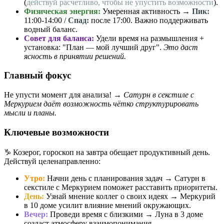
(
действуй расчетливо, чтобы не упустить возможности
).
Физическая энергия:
Умеренная активность →
Пик:
11:00-14:00 /
Спад:
после 17:00. Важно поддерживать
водный баланс.
Совет для баланса:
Удели время на размышления +
установка: "План — мой лучший друг".
Это даст
ясность в принятии решений.
Главный фокус
Не упусти момент для анализа! →
Сатурн в секстиле с
Меркурием даёт возможность чётко структурировать
мысли и планы.
Ключевые возможности
♑️ Козерог, гороскоп на завтра обещает продуктивный день.
Действуй целенаправленно:
Утро:
Начни день с планирования задач → Сатурн в
секстиле с Меркурием поможет расставить приоритеты.
День:
Узнай мнение коллег о своих идеях → Меркурий
в 10 доме усилит влияние мнений окружающих.
Вечер:
Проведи время с близкими → Луна в 3 доме
создаст атмосферу взаимопонимания.