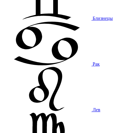
Близнецы
Рак
Лев