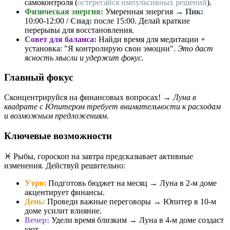
самоконтроля (
остерегайся импульсивных решений
).
Физическая энергия:
Умеренная энергия →
Пик:
10:00-12:00 /
Спад:
после 15:00. Делай краткие
перерывы для восстановления.
Совет для баланса:
Найди время для медитации +
установка: "Я контролирую свои эмоции".
Это даст
ясность мысли и удержит фокус.
Главный фокус
Сконцентрируйся на финансовых вопросах! →
Луна в
квадрате с Юпитером требует внимательности к расходам
и возможным предложениям.
Ключевые возможности
♓️ Рыбы, гороскоп на завтра предсказывает активные
изменения. Действуй решительно:
Утро:
Подготовь бюджет на месяц → Луна в 2-м доме
акцентирует финансы.
День:
Проведи важные переговоры → Юпитер в 10-м
доме усилит влияние.
Вечер:
Удели время близким → Луна в 4-м доме создаст
уют.