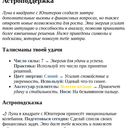
Астроподдержка
Луна в квадрате с Юпитером создаст завтра
дополнительные вызовы в финансовых вопросах, но также
откроет новые возможности для роста. Эта энергия усилит
твою интуицию и способность к анализу, позволяя принимать
более взвешенные решения. Ниже приведены символы и
подсказки, которые помогут тебе завтра.
Талисманы твоей удачи
Число силы:
7
→
Энергия для удачи и успеха
.
Практика:
Используй это число при принятии
решений.
Цвет энергии:
Синий
→
Усилит спокойствие и
уверенность
.
Используй:
Одевай что-то синее.
Аксессуар-усилитель:
Золотое кольцо
→
Привлечет
удачу и стабильность
.
Носи:
На безымянном пальце.
Астроподсказка
🌙 Луна в квадрате с Юпитером принесёт эмоциональные
колебания.
Подготовься сегодня:
Сделай список своих
финансовых задач.
Это даст тебе ясность и поможет