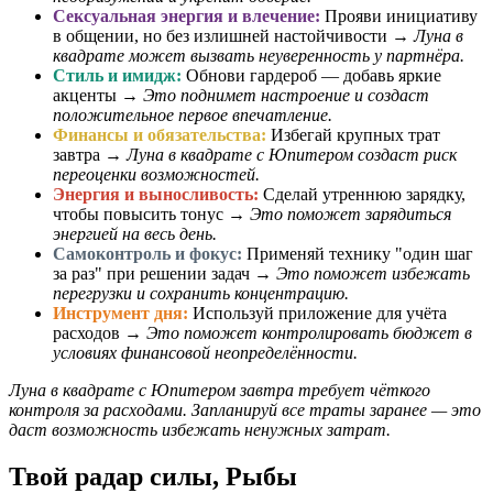
Сексуальная энергия и влечение:
Прояви инициативу
в общении, но без излишней настойчивости →
Луна в
квадрате может вызвать неуверенность у партнёра.
Стиль и имидж:
Обнови гардероб — добавь яркие
акценты →
Это поднимет настроение и создаст
положительное первое впечатление.
Финансы и обязательства:
Избегай крупных трат
завтра →
Луна в квадрате с Юпитером создаст риск
переоценки возможностей.
Энергия и выносливость:
Сделай утреннюю зарядку,
чтобы повысить тонус →
Это поможет зарядиться
энергией на весь день.
Самоконтроль и фокус:
Применяй технику "один шаг
за раз" при решении задач →
Это поможет избежать
перегрузки и сохранить концентрацию.
Инструмент дня:
Используй приложение для учёта
расходов →
Это поможет контролировать бюджет в
условиях финансовой неопределённости.
Луна в квадрате с Юпитером завтра требует чёткого
контроля за расходами. Запланируй все траты заранее — это
даст возможность избежать ненужных затрат.
Твой радар силы, Рыбы