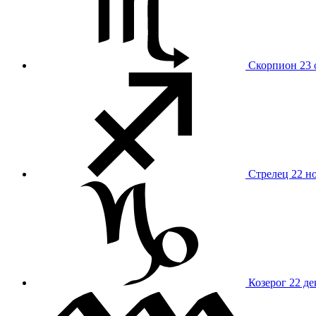
Скорпион
23 
Стрелец
22 н
Козерог
22 де