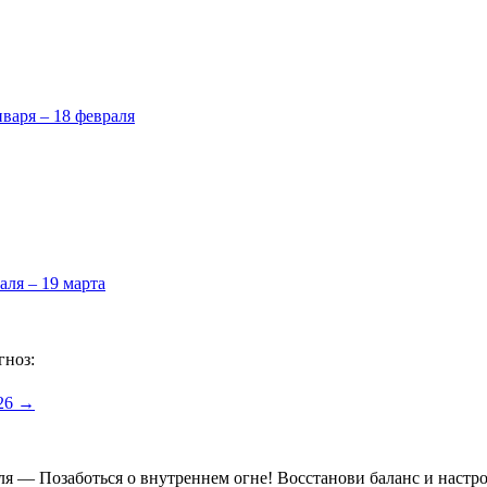
нваря – 18 февраля
аля – 19 марта
гноз:
026 →
еля — Позаботься о внутреннем огне! Восстанови баланс и настр