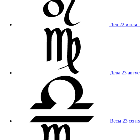
Лев
22 июля –
Дева
23 авгус
Весы
23 сент