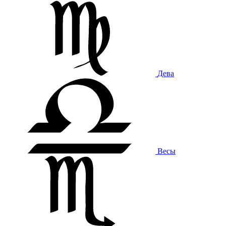
Дева
Весы