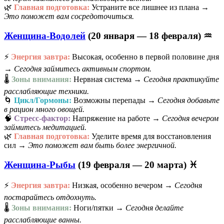
🌿
Главная подготовка:
Устраните все лишнее из плана →
Это поможет вам сосредоточиться.
Женщина-Водолей
(20 января — 18 февраля) ♒
⚡
Энергия завтра:
Высокая, особенно в первой половине дня
→
Сегодня займитесь активным спортом.
🌡️
Зоны внимания:
Нервная система →
Сегодня практикуйте
расслабляющие техники.
🌀
Цикл/Гормоны:
Возможны перепады →
Сегодня добавьте
в рацион много овощей.
🧠
Стресс-фактор:
Напряжение на работе →
Сегодня вечером
займитесь медитацией.
🌿
Главная подготовка:
Уделите время для восстановления
сил →
Это поможет вам быть более энергичной.
Женщина-Рыбы
(19 февраля — 20 марта) ♓
⚡
Энергия завтра:
Низкая, особенно вечером →
Сегодня
постарайтесь отдохнуть.
🌡️
Зоны внимания:
Ноги/пятки →
Сегодня делайте
расслабляющие ванны.