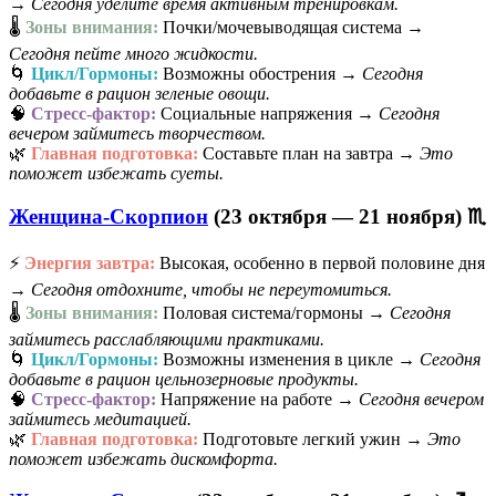
→
Сегодня уделите время активным тренировкам.
🌡️
Зоны внимания:
Почки/мочевыводящая система →
Сегодня пейте много жидкости.
🌀
Цикл/Гормоны:
Возможны обострения →
Сегодня
добавьте в рацион зеленые овощи.
🧠
Стресс-фактор:
Социальные напряжения →
Сегодня
вечером займитесь творчеством.
🌿
Главная подготовка:
Составьте план на завтра →
Это
поможет избежать суеты.
Женщина-Скорпион
(23 октября — 21 ноября) ♏
⚡
Энергия завтра:
Высокая, особенно в первой половине дня
→
Сегодня отдохните, чтобы не переутомиться.
🌡️
Зоны внимания:
Половая система/гормоны →
Сегодня
займитесь расслабляющими практиками.
🌀
Цикл/Гормоны:
Возможны изменения в цикле →
Сегодня
добавьте в рацион цельнозерновые продукты.
🧠
Стресс-фактор:
Напряжение на работе →
Сегодня вечером
займитесь медитацией.
🌿
Главная подготовка:
Подготовьте легкий ужин →
Это
поможет избежать дискомфорта.