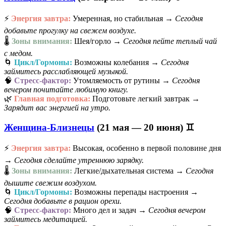
⚡
Энергия завтра:
Умеренная, но стабильная →
Сегодня
добавьте прогулку на свежем воздухе.
🌡️
Зоны внимания:
Шея/горло →
Сегодня пейте теплый чай
с медом.
🌀
Цикл/Гормоны:
Возможны колебания →
Сегодня
займитесь расслабляющей музыкой.
🧠
Стресс-фактор:
Утомляемость от рутины →
Сегодня
вечером почитайте любимую книгу.
🌿
Главная подготовка:
Подготовьте легкий завтрак →
Зарядит вас энергией на утро.
Женщина-Близнецы
(21 мая — 20 июня) ♊
⚡
Энергия завтра:
Высокая, особенно в первой половине дня
→
Сегодня сделайте утреннюю зарядку.
🌡️
Зоны внимания:
Легкие/дыхательная система →
Сегодня
дышите свежим воздухом.
🌀
Цикл/Гормоны:
Возможны перепады настроения →
Сегодня добавьте в рацион орехи.
🧠
Стресс-фактор:
Много дел и задач →
Сегодня вечером
займитесь медитацией.