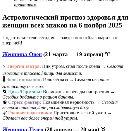
практикам.
Астрологический прогноз здоровья для
женщин всех знаков на 6 ноября 2025
Подготовьте тело сегодня — завтра оно отблагодарит вас
энергией!
Женщина-Овен
(21 марта — 19 апреля) ♈
⚡
Энергия завтра:
Пик утром, спад после обеда →
Сегодня
избегайте тяжелой пищи для легкости.
🌡️
Зоны внимания:
Голова/глаза →
Сегодня делайте
гимнастику для глаз.
🌀
Цикл/Гормоны:
Возможны перепады настроения →
Сегодня добавьте в рацион бананы.
🧠
Стресс-фактор:
Повышенная нервозность →
Сегодня
вечером практикуйте расслабляющую йогу.
🌿
Главная подготовка:
Приготовьте легкий ужин →
Сделает вас более энергичной утром.
Женщина-Телец
(20 апреля — 20 мая) ♉