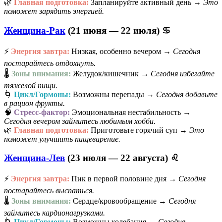
🌿
Главная подготовка:
Запланируйте активный день →
Это
поможет зарядить энергией.
Женщина-Рак
(21 июня — 22 июля) ♋
⚡
Энергия завтра:
Низкая, особенно вечером →
Сегодня
постарайтесь отдохнуть.
🌡️
Зоны внимания:
Желудок/кишечник →
Сегодня избегайте
тяжелой пищи.
🌀
Цикл/Гормоны:
Возможны перепады →
Сегодня добавьте
в рацион фрукты.
🧠
Стресс-фактор:
Эмоциональная нестабильность →
Сегодня вечером займитесь любимым хобби.
🌿
Главная подготовка:
Приготовьте горячий суп →
Это
поможет улучшить пищеварение.
Женщина-Лев
(23 июля — 22 августа) ♌
⚡
Энергия завтра:
Пик в первой половине дня →
Сегодня
постарайтесь выспаться.
🌡️
Зоны внимания:
Сердце/кровообращение →
Сегодня
займитесь кардионагрузками.
🌀
Цикл/Гормоны:
Возможны колебания →
Сегодня