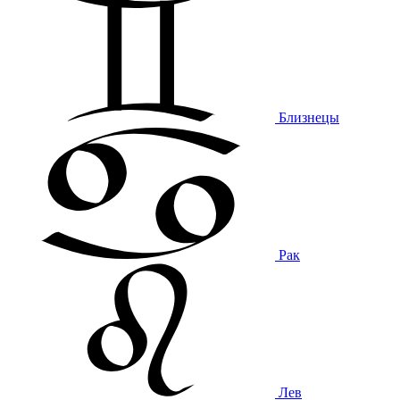
Близнецы
Рак
Лев