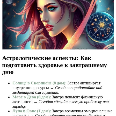
Астрологические аспекты: Как
подготовить здоровье к завтрашнему
дню
Солнце в Скорпионе (8 дом):
Завтра активирует
внутренние ресурсы →
Сегодня поработайте над
медитацией для гармонии.
Марс в Дева (6 дом):
Завтра повысит физическую
активность →
Сегодня сделайте легкую пробежку или
зарядку.
Луна в Овне (1 дом):
Завтра возможны эмоциональные
всплески →
Сегодня уделите время расслабляющим