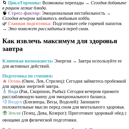
🌀
Цикл/Гормоны:
Возможны перепады →
Сегодня добавьте
в рацион легкие блюда.
🧠
Стресс-фактор:
Эмоциональная нестабильность →
Сегодня вечером займитесь любимым хобби.
🌿
Главная подготовка:
Подготовьте себе горячий напиток
→
Это поможет расслабиться перед сном.
Как извлечь максимум для здоровья
завтра
Ключевая возможность:
Энергия → Завтра используйте ее
для активных действий.
Подготовка по стихиям:
🔥 Огонь
(Овен, Лев, Стрелец): Сегодня займитесь пробежкой
для зарядки энергией завтра.
💧 Вода
(Рак, Скорпион, Рыбы): Сегодня вечером примите
расслабляющую ванну для эмоционального баланса.
💨 Воздух
(Близнецы, Весы, Водолей): Запишите
положительные мысли перед сном для ментального здоровья.
🌍 Земля
(Телец, Дева, Козерог): Приготовьте здоровый обед с
овощами для физической подготовки.