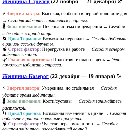
Женщина-Стрелец
(22 ноября — 21 декабря) ♐
⚡
Энергия завтра:
Высокая, особенно в первой половине дня
→
Сегодня займитесь активным спортом.
🌡️
Зоны внимания:
Печень/система пищеварения →
Сегодня
избегайте жирной пищи.
🌀
Цикл/Гормоны:
Возможны перепады →
Сегодня добавьте
в рацион свежие фрукты.
🧠
Стресс-фактор:
Перегрузка на работе →
Сегодня вечером
займитесь хобби.
🌿
Главная подготовка:
Подготовьте план на день →
Это
поможет избежать стресса.
Женщина-Козерог
(22 декабря — 19 января) ♑
⚡
Энергия завтра:
Умеренная, но стабильная →
Сегодня
уделите время медитации.
🌡️
Зоны внимания:
Кости/суставы →
Сегодня занимайтесь
растяжкой.
🌀
Цикл/Гормоны:
Возможны изменения в цикле →
Сегодня
добавьте в рацион молочные продукты.
🧠
Стресс-фактор:
Чувство перегруженности →
Сегодня
вечером займитесь расслабляющей ванной.