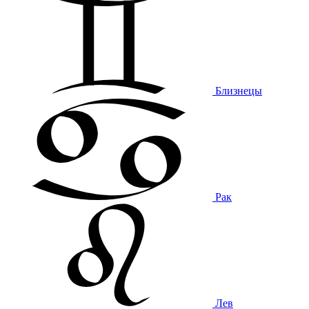
Близнецы
Рак
Лев