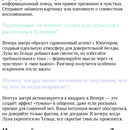
информационный повод, чем прямое признание в чувствах.
Отправьте забавную картинку или напомните о совместном
воспоминании.
Подходящий ли момент завтра для серьёзного
разговора о будущем?
Венера завтра образует гармоничный аспект с Юпитером,
создавая идеальную атмосферу для доверительной беседы.
Луна во Тельце добавит вам смелости, но избегайте
требовательного тона — формулируйте мысли через «я
чувствую» и «мне важно». Разговор получится особенно
искренним после заката.
Почему завтра может возникнуть ощущение, что
он что-то недоговаривает?
Нептун завтра активизируется в квадрате к Венере — это
создаёт эффект «тумана» в общении, даже если реальных
причин для сомнений нет. Ваша интуиция может обостриться,
но доверяйте только фактам, а не догадкам. К вечеру, когда
Луна укрепится во Тельце, все скрытые смыслы прояснятся.