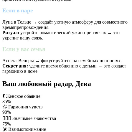
Если в паре
Луна в Тельце → создаёт уютную атмосферу для совместного
времяпрепровождения.
Ритуал:
устройте романтический ужин при свечах → это
укрепит вашу связь.
Если у вас семья
Аспект Венеры → фокусируйтесь на семейных ценностях.
Секрет дня:
уделите время общению с детьми → это создаст
гармонию в доме.
Ваш любовный радар, Дева
💃
Женское обаяние
85%
💞
Гармония чувств
90%
👩‍❤️‍👨
Значимые знакомства
75%
🤗
Взаимопонимание