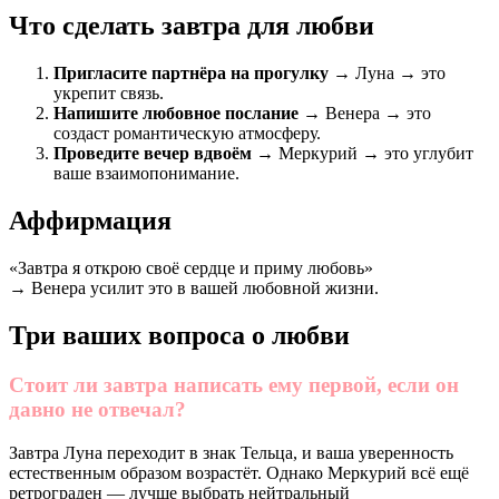
Что сделать завтра для любви
Пригласите партнёра на прогулку
→ Луна → это
укрепит связь.
Напишите любовное послание
→ Венера → это
создаст романтическую атмосферу.
Проведите вечер вдвоём
→ Меркурий → это углубит
ваше взаимопонимание.
Аффирмация
«Завтра я открою своё сердце и приму любовь»
→ Венера усилит это в вашей любовной жизни.
Три ваших вопроса о любви
Стоит ли завтра написать ему первой, если он
давно не отвечал?
Завтра Луна переходит в знак Тельца, и ваша уверенность
естественным образом возрастёт. Однако Меркурий всё ещё
ретрограден — лучше выбрать нейтральный