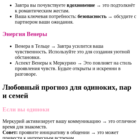
Завтра вы почувствуете
вдохновение
→ это подтолкнёт
к романтическим жестам.
Ваша ключевая потребность:
безопасность
→ обсудите с
партнером ваши ожидания.
Энергия Венеры
Венера в Тельце → Завтра усилится ваша
чувственность. Используйте это для создания уютной
обстановки.
Аспект Венеры к Меркурию → Это повлияет на стиль
проявления чувств. Будьте открыты и искренни в
разговоре.
Любовный прогноз для одиноких, пар
и семей
Если вы одиноки
Меркурий активизирует вашу коммуникацию → это отличное
время для знакомств.
Совет:
проявите инициативу в общении → это может
привести к интересным встречам.