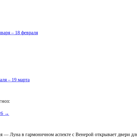
нваря – 18 февраля
аля – 19 марта
гноз:
26 →
еля — Луна в гармоничном аспекте с Венерой открывает двери д