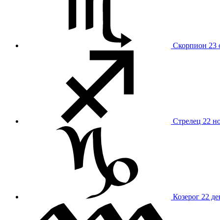
Скорпион
23 
Стрелец
22 н
Козерог
22 де