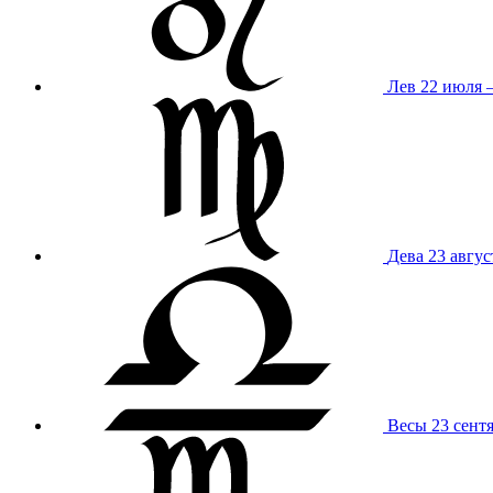
Лев
22 июля –
Дева
23 авгус
Весы
23 сент