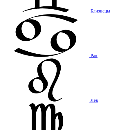
Близнецы
Рак
Лев