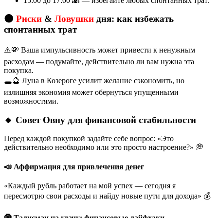
15:00 до 17:00 🌇 — избегайте любых спонтанных трат.
🌑
Риски
&
Ловушки
дня: как избежать
спонтанных трат
⚠️💸 Ваша импульсивность может привести к ненужным
расходам — подумайте, действительно ли вам нужна эта
покупка.
🕳️🔮 Луна в Козероге усилит желание сэкономить, но
излишняя экономия может обернуться упущенными
возможностями.
🔸 Совет Овну для финансовой стабильности
Перед каждой покупкой задайте себе вопрос: «Это
действительно необходимо или это просто настроение?» 💭
📣 Аффирмация для привлечения денег
«Каждый рубль работает на мой успех — сегодня я
пересмотрю свои расходы и найду новые пути для дохода» 💰
🧿 Талисман на удачу: финансовые лайфхаки