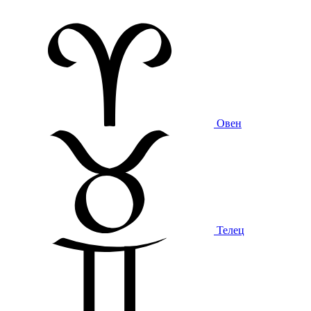
Овен
Телец