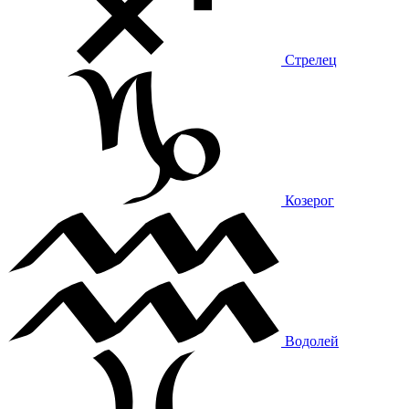
Стрелец
Козерог
Водолей