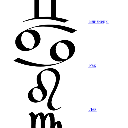
Близнецы
Рак
Лев