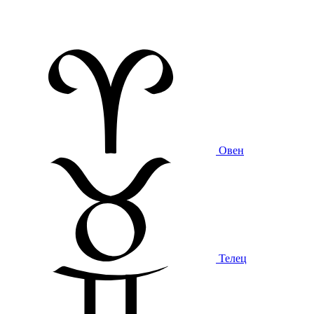
Овен
Телец