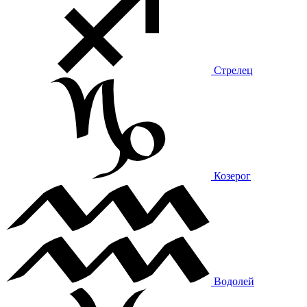
Стрелец
Козерог
Водолей