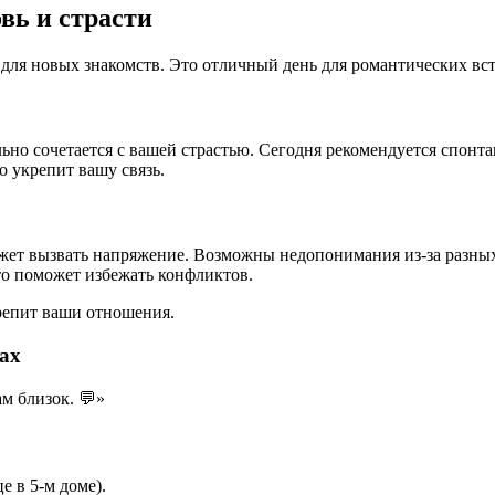
вь и страсти
для новых знакомств. Это отличный день для романтических вст
ьно сочетается с вашей страстью. Сегодня рекомендуется спонт
о укрепит вашу связь.
жет вызвать напряжение. Возможны недопонимания из-за разных
то поможет избежать конфликтов.
репит ваши отношения.
ах
м близок. 💬»
 в 5-м доме).