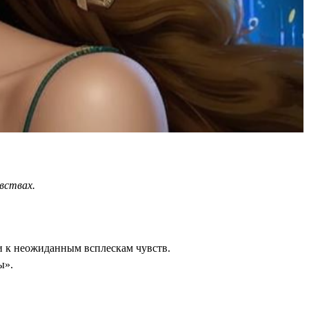
вствах.
и к неожиданным всплескам чувств.
ы».