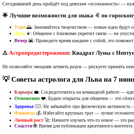
Сегодняшний день пройдёт под девизом «осознанность» — нуж
🌟 Лучшие возможности для знака ♌ по гороскоп
Утро
🌅: Занимайтесь творчеством — новые идеи будут
День
☀️: Общение с близкими укрепит связи — не упусти
Вечер
🌇: Проведите время наедине с собой, это поможе
⚠️
Астропредостережения
: Квадрат Луны с Непту
Не позволяйте эмоциям затмить разум — рискуете принять нев
💡 Советы астролога для Льва на 7 июн
Карьера
💼: Сосредоточьтесь на командной работе — иде
Отношения
❤️: Будьте открыты для общения — это сблиз
Здоровье
🏃‍♀️: Не забывайте про физическую активность
Финансы
💰: Избегайте крупных трат — лучше отложите
Личный рост
🚀: Начните изучать что-то новое — это р
Соцсети
🌐: Время для публикации креативного контент