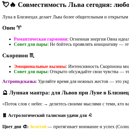
💘🔥 Совместимость Льва сегодня: любо
Луна в Близнецах делает Льва более общительным и открытым 
Овен ♈
Романтическая гармония
: Огненная энергия Овна идеал
Совет для пары
: Не бойтесь проявлять инициативу — эт
Скорпион ♏
Эмоциональные вызовы
: Интенсивность Скорпиона мо
Совет для пары
: Открыто обсуждайте свои чувства — э
Астроподсказка
: Уделяйте время для нежных жестов — это ук
🔮 Лунная мантра: для Львов при Луне в Близнец
«Поток слов с небес → делитесь своими мыслями с теми, кто ва
🧧 Астрологический талисман удачи для ♌
Цвет дня 🎨:
Золотой
— притягивает внимание и успех (Солнце