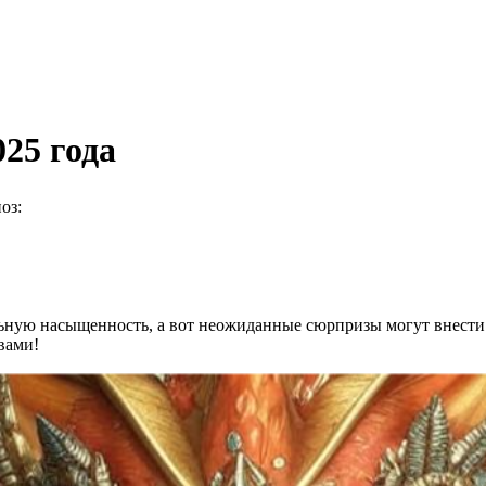
025 года
оз:
ную насыщенность, а вот неожиданные сюрпризы могут внести 
вами!