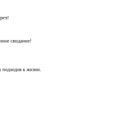
реч!
анное свидание!
 подходов к жизни.