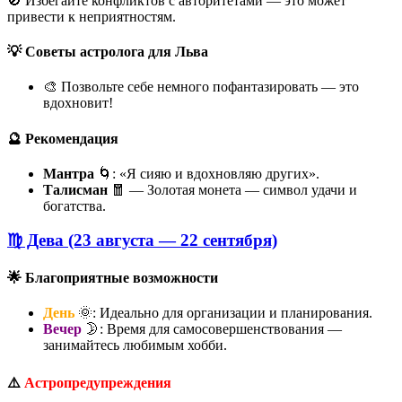
🚫 Избегайте конфликтов с авторитетами — это может
привести к неприятностям.
💡 Советы астролога для Льва
🎨 Позвольте себе немного пофантазировать — это
вдохновит!
🔮 Рекомендация
Мантра
🌀: «Я сияю и вдохновляю других».
Талисман
🧧 — Золотая монета — символ удачи и
богатства.
♍ Дева (23 августа — 22 сентября)
🌟 Благоприятные возможности
День
🌞: Идеально для организации и планирования.
Вечер
🌛: Время для самосовершенствования —
занимайтесь любимым хобби.
⚠️
Астропредупреждения