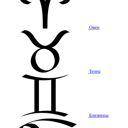
Овен
Телец
Близнецы