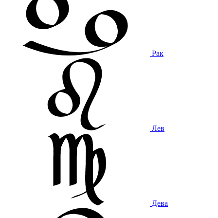
Рак
Лев
Дева