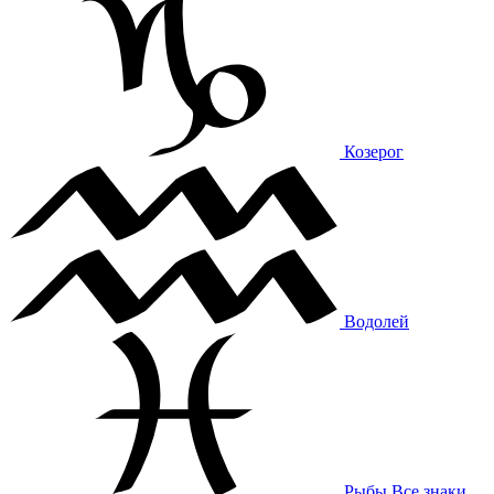
Козерог
Водолей
Рыбы
Все знаки