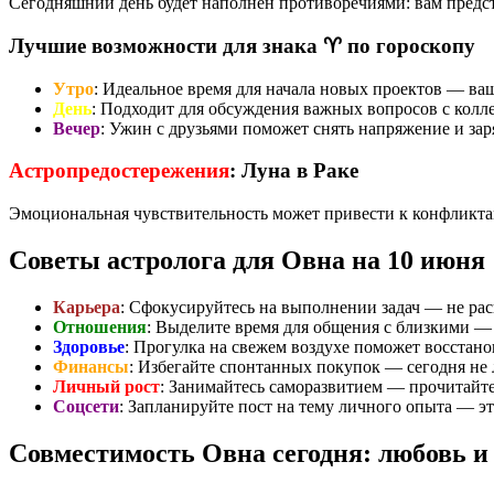
Сегодняшний день будет наполнен противоречиями: вам предс
Лучшие возможности для знака ♈ по гороскопу
Утро
: Идеальное время для начала новых проектов — ва
День
: Подходит для обсуждения важных вопросов с колл
Вечер
: Ужин с друзьями поможет снять напряжение и зар
Астропредостережения
: Луна в Раке
Эмоциональная чувствительность может привести к конфликтам
Советы астролога для Овна на 10 июня
Карьера
: Сфокусируйтесь на выполнении задач — не рас
Отношения
: Выделите время для общения с близкими — 
Здоровье
: Прогулка на свежем воздухе поможет восстано
Финансы
: Избегайте спонтанных покупок — сегодня не 
Личный рост
: Занимайтесь саморазвитием — прочитайте 
Соцсети
: Запланируйте пост на тему личного опыта — э
Совместимость Овна сегодня: любовь и