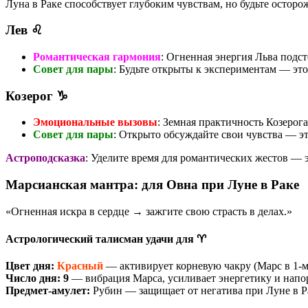
Луна в Раке способствует глубоким чувствам, но будьте остор
Лев ♌
Романтическая гармония
: Огненная энергия Льва подс
Совет для пары
: Будьте открыты к экспериментам — эт
Козерог ♑
Эмоциональные вызовы
: Земная практичность Козерог
Совет для пары
: Открыто обсуждайте свои чувства — э
Астроподсказка
: Уделите время для романтических жестов — э
Марсианская мантра: для Овна при Луне в Раке
«Огненная искра в сердце → зажгите свою страсть в делах.»
Астрологический талисман удачи для ♈️
Цвет дня:
Красный
— активирует корневую чакру (Марс в 1-м
Число дня:
9
— вибрация Марса, усиливает энергетику и напо
Предмет-амулет:
Рубин — защищает от негатива при Луне в Р