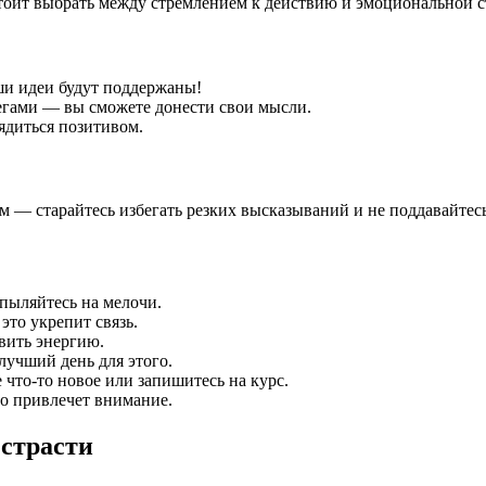
тоит выбрать между стремлением к действию и эмоциональной с
ши идеи будут поддержаны!
егами — вы сможете донести свои мысли.
ядиться позитивом.
 — старайтесь избегать резких высказываний и не поддавайтес
пыляйтесь на мелочи.
это укрепит связь.
вить энергию.
лучший день для этого.
что-то новое или запишитесь на курс.
то привлечет внимание.
 страсти