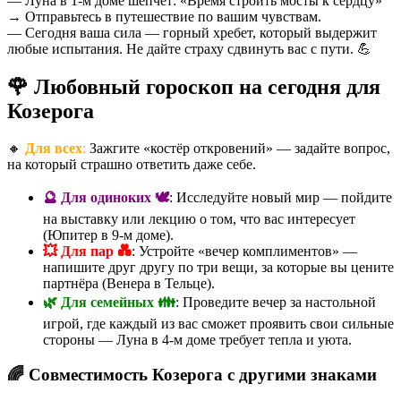
— Луна в 1-м доме шепчет: «Время строить мосты к сердцу»
→ Отправьтесь в путешествие по вашим чувствам.
— Сегодня ваша сила — горный хребет, который выдержит
любые испытания. Не дайте страху сдвинуть вас с пути. 💪
🌹 Любовный гороскоп на сегодня для
Козерога
🔸
Для всех
:
Зажгите «костёр откровений» — задайте вопрос,
на который страшно ответить даже себе.
🔮 Для одиноких 🕊️
: Исследуйте новый мир — пойдите
на выставку или лекцию о том, что вас интересует
(Юпитер в 9-м доме).
💥 Для пар 💑
: Устройте «вечер комплиментов» —
напишите друг другу по три вещи, за которые вы цените
партнёра (Венера в Тельце).
🌿 Для семейных 👪
: Проведите вечер за настольной
игрой, где каждый из вас сможет проявить свои сильные
стороны — Луна в 4-м доме требует тепла и уюта.
🌈 Совместимость Козерога с другими знаками