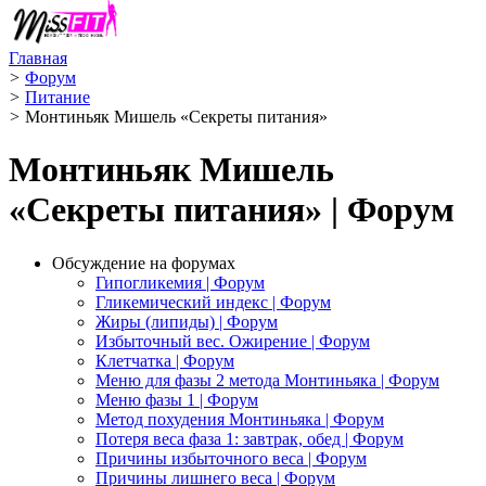
Главная
>
Форум
>
Питание
>
Монтиньяк Мишель «Секреты питания»
Монтиньяк Мишель
«Секреты питания» | Форум
Обсуждение на форумах
Гипогликемия | Форум
Гликемический индекс | Форум
Жиры (липиды) | Форум
Избыточный вес. Ожирение | Форум
Клетчатка | Форум
Меню для фазы 2 метода Монтиньяка | Форум
Меню фазы 1 | Форум
Метод похудения Монтиньяка | Форум
Потеря веса фаза 1: завтрак, обед | Форум
Причины избыточного веса | Форум
Причины лишнего веса | Форум