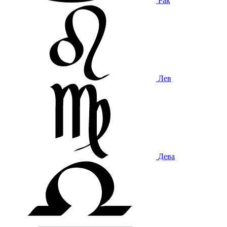
Рак
Лев
Дева