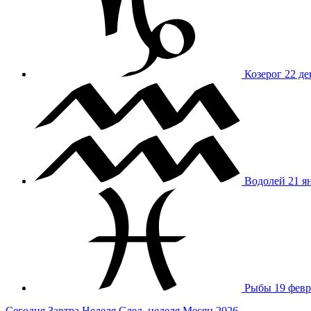
Козерог
22 де
Водолей
21 я
Рыбы
19 февр
Сегодня
Завтра
Неделя
След. неделя
Месяц
2026