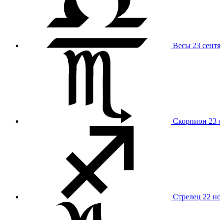
Весы
23 сент
Скорпион
23 
Стрелец
22 н