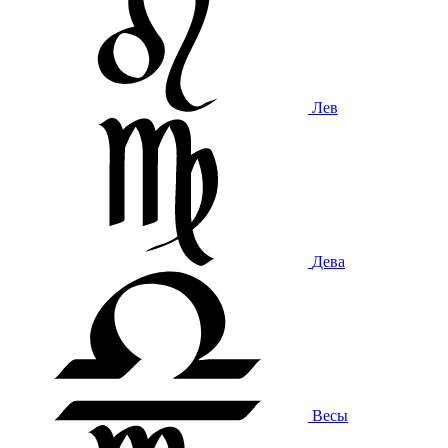
Лев
Дева
Весы