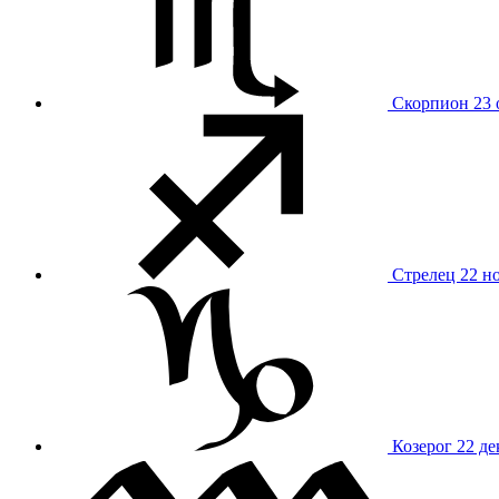
Скорпион
23 
Стрелец
22 н
Козерог
22 де