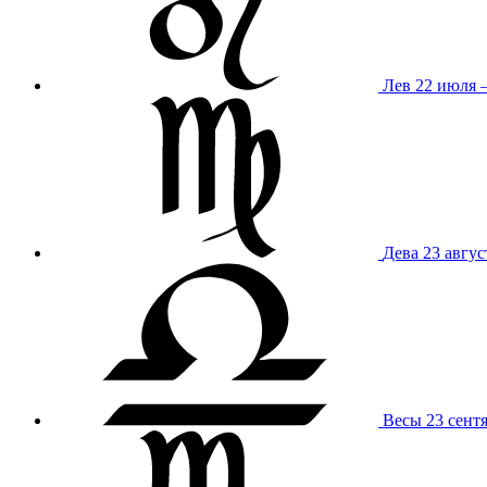
Лев
22 июля –
Дева
23 авгус
Весы
23 сент